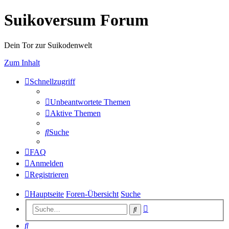
Suikoversum Forum
Dein Tor zur Suikodenwelt
Zum Inhalt
Schnellzugriff
Unbeantwortete Themen
Aktive Themen
Suche
FAQ
Anmelden
Registrieren
Hauptseite
Foren-Übersicht
Suche
Erweiterte
Suche
Suche
Suche