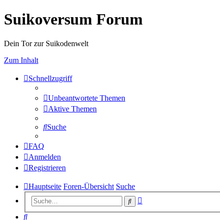
Suikoversum Forum
Dein Tor zur Suikodenwelt
Zum Inhalt
Schnellzugriff
Unbeantwortete Themen
Aktive Themen
Suche
FAQ
Anmelden
Registrieren
Hauptseite
Foren-Übersicht
Suche
Erweiterte
Suche
Suche
Suche