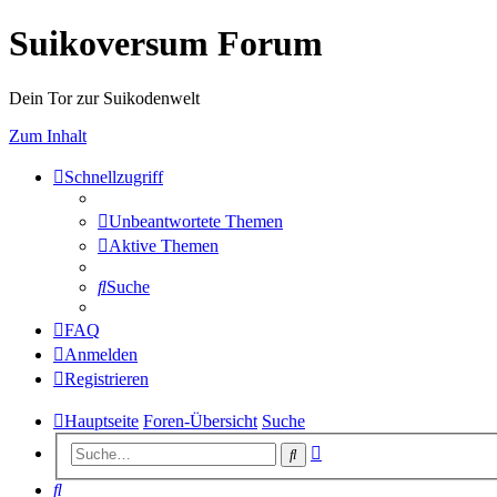
Suikoversum Forum
Dein Tor zur Suikodenwelt
Zum Inhalt
Schnellzugriff
Unbeantwortete Themen
Aktive Themen
Suche
FAQ
Anmelden
Registrieren
Hauptseite
Foren-Übersicht
Suche
Erweiterte
Suche
Suche
Suche