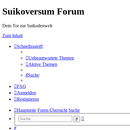
Suikoversum Forum
Dein Tor zur Suikodenwelt
Zum Inhalt
Schnellzugriff
Unbeantwortete Themen
Aktive Themen
Suche
FAQ
Anmelden
Registrieren
Hauptseite
Foren-Übersicht
Suche
Erweiterte
Suche
Suche
Suche