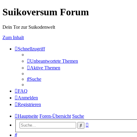
Suikoversum Forum
Dein Tor zur Suikodenwelt
Zum Inhalt
Schnellzugriff
Unbeantwortete Themen
Aktive Themen
Suche
FAQ
Anmelden
Registrieren
Hauptseite
Foren-Übersicht
Suche
Erweiterte
Suche
Suche
Suche