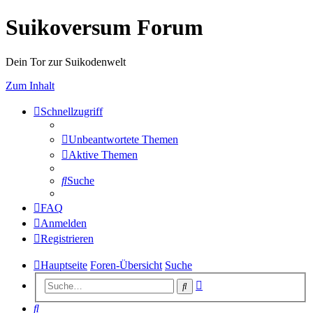
Suikoversum Forum
Dein Tor zur Suikodenwelt
Zum Inhalt
Schnellzugriff
Unbeantwortete Themen
Aktive Themen
Suche
FAQ
Anmelden
Registrieren
Hauptseite
Foren-Übersicht
Suche
Erweiterte
Suche
Suche
Suche