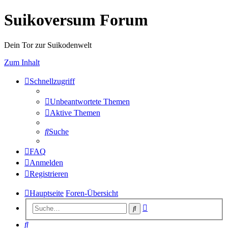
Suikoversum Forum
Dein Tor zur Suikodenwelt
Zum Inhalt
Schnellzugriff
Unbeantwortete Themen
Aktive Themen
Suche
FAQ
Anmelden
Registrieren
Hauptseite
Foren-Übersicht
Erweiterte
Suche
Suche
Suche