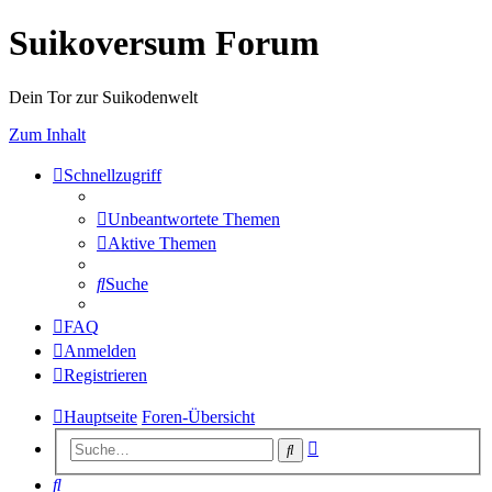
Suikoversum Forum
Dein Tor zur Suikodenwelt
Zum Inhalt
Schnellzugriff
Unbeantwortete Themen
Aktive Themen
Suche
FAQ
Anmelden
Registrieren
Hauptseite
Foren-Übersicht
Erweiterte
Suche
Suche
Suche