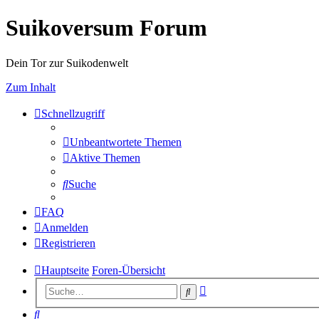
Suikoversum Forum
Dein Tor zur Suikodenwelt
Zum Inhalt
Schnellzugriff
Unbeantwortete Themen
Aktive Themen
Suche
FAQ
Anmelden
Registrieren
Hauptseite
Foren-Übersicht
Erweiterte
Suche
Suche
Suche