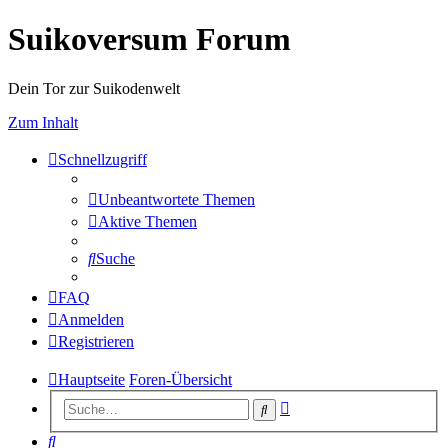
Suikoversum Forum
Dein Tor zur Suikodenwelt
Zum Inhalt
Schnellzugriff
Unbeantwortete Themen
Aktive Themen
Suche
FAQ
Anmelden
Registrieren
Hauptseite
Foren-Übersicht
Erweiterte
Suche
Suche
Suche