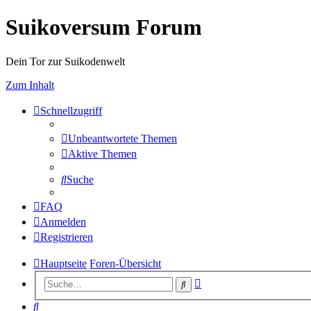
Suikoversum Forum
Dein Tor zur Suikodenwelt
Zum Inhalt
Schnellzugriff
Unbeantwortete Themen
Aktive Themen
Suche
FAQ
Anmelden
Registrieren
Hauptseite
Foren-Übersicht
Erweiterte
Suche
Suche
Suche