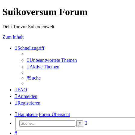
Suikoversum Forum
Dein Tor zur Suikodenwelt
Zum Inhalt
Schnellzugriff
Unbeantwortete Themen
Aktive Themen
Suche
FAQ
Anmelden
Registrieren
Hauptseite
Foren-Übersicht
Erweiterte
Suche
Suche
Suche