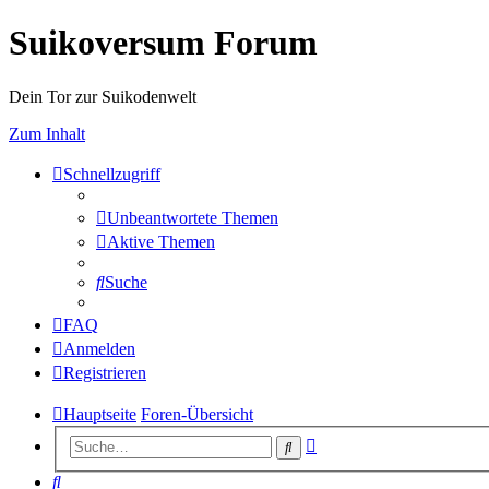
Suikoversum Forum
Dein Tor zur Suikodenwelt
Zum Inhalt
Schnellzugriff
Unbeantwortete Themen
Aktive Themen
Suche
FAQ
Anmelden
Registrieren
Hauptseite
Foren-Übersicht
Erweiterte
Suche
Suche
Suche