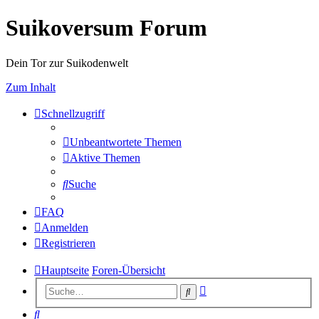
Suikoversum Forum
Dein Tor zur Suikodenwelt
Zum Inhalt
Schnellzugriff
Unbeantwortete Themen
Aktive Themen
Suche
FAQ
Anmelden
Registrieren
Hauptseite
Foren-Übersicht
Erweiterte
Suche
Suche
Suche