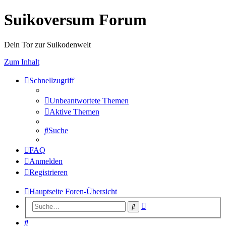
Suikoversum Forum
Dein Tor zur Suikodenwelt
Zum Inhalt
Schnellzugriff
Unbeantwortete Themen
Aktive Themen
Suche
FAQ
Anmelden
Registrieren
Hauptseite
Foren-Übersicht
Erweiterte
Suche
Suche
Suche