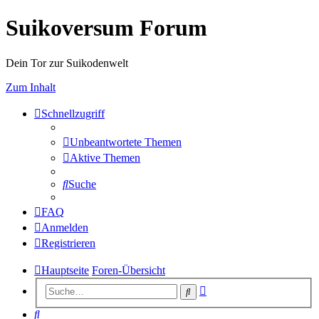
Suikoversum Forum
Dein Tor zur Suikodenwelt
Zum Inhalt
Schnellzugriff
Unbeantwortete Themen
Aktive Themen
Suche
FAQ
Anmelden
Registrieren
Hauptseite
Foren-Übersicht
Erweiterte
Suche
Suche
Suche