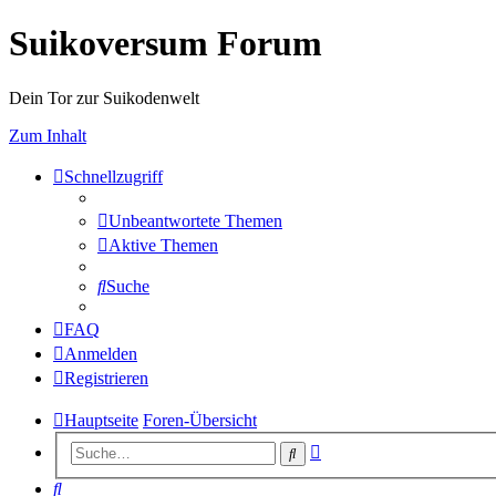
Suikoversum Forum
Dein Tor zur Suikodenwelt
Zum Inhalt
Schnellzugriff
Unbeantwortete Themen
Aktive Themen
Suche
FAQ
Anmelden
Registrieren
Hauptseite
Foren-Übersicht
Erweiterte
Suche
Suche
Suche