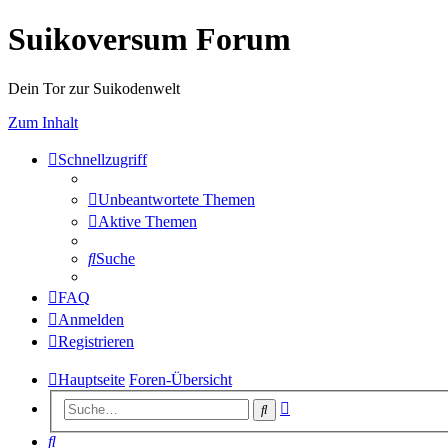
Suikoversum Forum
Dein Tor zur Suikodenwelt
Zum Inhalt
Schnellzugriff
Unbeantwortete Themen
Aktive Themen
Suche
FAQ
Anmelden
Registrieren
Hauptseite
Foren-Übersicht
Erweiterte
Suche
Suche
Suche