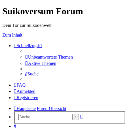
Suikoversum Forum
Dein Tor zur Suikodenwelt
Zum Inhalt
Schnellzugriff
Unbeantwortete Themen
Aktive Themen
Suche
FAQ
Anmelden
Registrieren
Hauptseite
Foren-Übersicht
Erweiterte
Suche
Suche
Suche