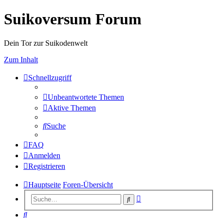
Suikoversum Forum
Dein Tor zur Suikodenwelt
Zum Inhalt
Schnellzugriff
Unbeantwortete Themen
Aktive Themen
Suche
FAQ
Anmelden
Registrieren
Hauptseite
Foren-Übersicht
Erweiterte
Suche
Suche
Suche