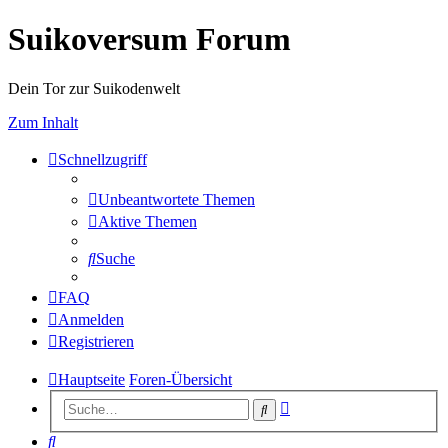
Suikoversum Forum
Dein Tor zur Suikodenwelt
Zum Inhalt
Schnellzugriff
Unbeantwortete Themen
Aktive Themen
Suche
FAQ
Anmelden
Registrieren
Hauptseite
Foren-Übersicht
Erweiterte
Suche
Suche
Suche