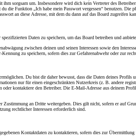
it ihm sorgsam um. Insbesondere wird dich kein Vertreter des Betreibe
nst du die Funktion „Ich habe mein Passwort vergessen“ benutzen. Di
asswort an diese Adresse, mit dem du dann auf das Board zugreifen kan
r spezifizierten Daten zu speichern, um das Board betreiben und anbiet
ssenabwägung zwischen deinen und seinen Interessen sowie den Interes
-Kennung zu speichern, sofern dies zur Gefahrenabwehr oder zur recht
möglichen. Du bist dir daher bewusst, dass die Daten deines Profils und
mationen nur für einen eingeschränkten Nutzerkreis (z. B. andere regist
oder kontaktiere den Betreiber. Die E-Mail-Adresse aus deinem Profil 
r Zustimmung an Dritte weitergeben. Dies gilt nicht, sofern er auf Gr
zung rechtlicher Interessen erforderlich sind.
ngegebenen Kontaktdaten zu kontaktieren, sofern dies zur Übermittlung z