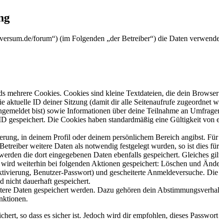
ng
koversum.de/forum“) (im Folgenden „der Betreiber“) die Daten verwen
s mehrere Cookies. Cookies sind kleine Textdateien, die dein Browser 
ie aktuelle ID deiner Sitzung (damit dir alle Seitenaufrufe zugeordnet
angemeldet bist) sowie Informationen über deine Teilnahme an Umfragen
ID gespeichert. Die Cookies haben standardmäßig eine Gültigkeit von e
ierung, in deinem Profil oder deinem persönlichem Bereich angibst. Für
reiber weitere Daten als notwendig festgelegt wurden, so ist dies für 
 werden die dort eingegebenen Daten ebenfalls gespeichert. Gleiches gi
e wird weiterhin bei folgenden Aktionen gespeichert: Löschen und Änd
ktivierung, Benutzer-Passwort) und gescheiterte Anmeldeversuche. D
d nicht dauerhaft gespeichert.
eitere Daten gespeichert werden. Dazu gehören dein Abstimmungsverhal
nktionen.
ert, so dass es sicher ist. Jedoch wird dir empfohlen, dieses Passwor