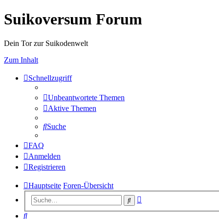
Suikoversum Forum
Dein Tor zur Suikodenwelt
Zum Inhalt
Schnellzugriff
Unbeantwortete Themen
Aktive Themen
Suche
FAQ
Anmelden
Registrieren
Hauptseite
Foren-Übersicht
Erweiterte
Suche
Suche
Suche