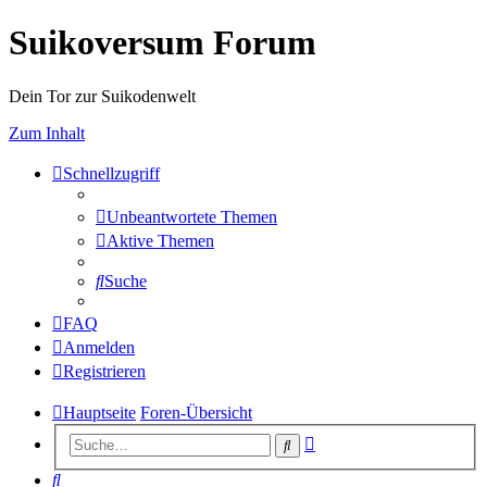
Suikoversum Forum
Dein Tor zur Suikodenwelt
Zum Inhalt
Schnellzugriff
Unbeantwortete Themen
Aktive Themen
Suche
FAQ
Anmelden
Registrieren
Hauptseite
Foren-Übersicht
Erweiterte
Suche
Suche
Suche