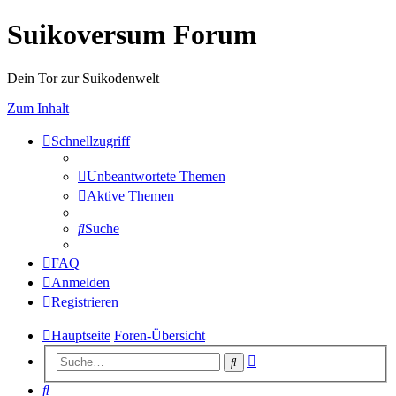
Suikoversum Forum
Dein Tor zur Suikodenwelt
Zum Inhalt
Schnellzugriff
Unbeantwortete Themen
Aktive Themen
Suche
FAQ
Anmelden
Registrieren
Hauptseite
Foren-Übersicht
Erweiterte
Suche
Suche
Suche