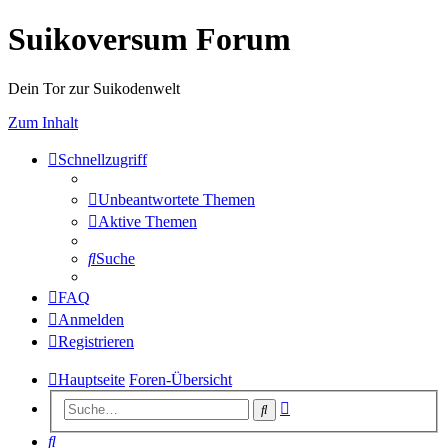
Suikoversum Forum
Dein Tor zur Suikodenwelt
Zum Inhalt
Schnellzugriff
Unbeantwortete Themen
Aktive Themen
Suche
FAQ
Anmelden
Registrieren
Hauptseite
Foren-Übersicht
Erweiterte
Suche
Suche
Suche