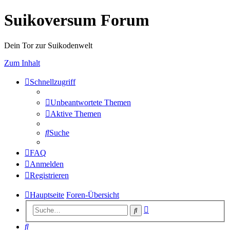
Suikoversum Forum
Dein Tor zur Suikodenwelt
Zum Inhalt
Schnellzugriff
Unbeantwortete Themen
Aktive Themen
Suche
FAQ
Anmelden
Registrieren
Hauptseite
Foren-Übersicht
Erweiterte
Suche
Suche
Suche