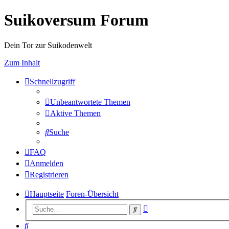
Suikoversum Forum
Dein Tor zur Suikodenwelt
Zum Inhalt
Schnellzugriff
Unbeantwortete Themen
Aktive Themen
Suche
FAQ
Anmelden
Registrieren
Hauptseite
Foren-Übersicht
Erweiterte
Suche
Suche
Suche