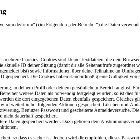
ng
koversum.de/forum“) (im Folgenden „der Betreiber“) die Daten verwen
s mehrere Cookies. Cookies sind kleine Textdateien, die dein Browser 
ie aktuelle ID deiner Sitzung (damit dir alle Seitenaufrufe zugeordnet
angemeldet bist) sowie Informationen über deine Teilnahme an Umfragen
ID gespeichert. Die Cookies haben standardmäßig eine Gültigkeit von e
ierung, in deinem Profil oder deinem persönlichem Bereich angibst. Für
reiber weitere Daten als notwendig festgelegt wurden, so ist dies für 
 werden die dort eingegebenen Daten ebenfalls gespeichert. Gleiches gi
e wird weiterhin bei folgenden Aktionen gespeichert: Löschen und Änd
ktivierung, Benutzer-Passwort) und gescheiterte Anmeldeversuche. D
d nicht dauerhaft gespeichert.
eitere Daten gespeichert werden. Dazu gehören dein Abstimmungsverhal
nktionen.
ert, so dass es sicher ist. Jedoch wird dir empfohlen, dieses Passwor