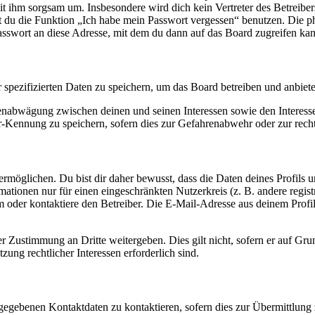
it ihm sorgsam um. Insbesondere wird dich kein Vertreter des Betreibe
nst du die Funktion „Ich habe mein Passwort vergessen“ benutzen. Di
asswort an diese Adresse, mit dem du dann auf das Board zugreifen kan
r spezifizierten Daten zu speichern, um das Board betreiben und anbiet
ssenabwägung zwischen deinen und seinen Interessen sowie den Interes
-Kennung zu speichern, sofern dies zur Gefahrenabwehr oder zur recht
möglichen. Du bist dir daher bewusst, dass die Daten deines Profils und
mationen nur für einen eingeschränkten Nutzerkreis (z. B. andere regist
oder kontaktiere den Betreiber. Die E-Mail-Adresse aus deinem Profil 
r Zustimmung an Dritte weitergeben. Dies gilt nicht, sofern er auf Gr
zung rechtlicher Interessen erforderlich sind.
ngegebenen Kontaktdaten zu kontaktieren, sofern dies zur Übermittlung z