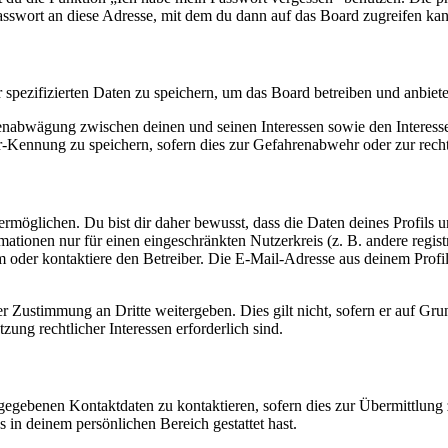
asswort an diese Adresse, mit dem du dann auf das Board zugreifen kan
r spezifizierten Daten zu speichern, um das Board betreiben und anbiet
ssenabwägung zwischen deinen und seinen Interessen sowie den Interes
-Kennung zu speichern, sofern dies zur Gefahrenabwehr oder zur recht
möglichen. Du bist dir daher bewusst, dass die Daten deines Profils und
mationen nur für einen eingeschränkten Nutzerkreis (z. B. andere regist
oder kontaktiere den Betreiber. Die E-Mail-Adresse aus deinem Profil 
r Zustimmung an Dritte weitergeben. Dies gilt nicht, sofern er auf Gr
zung rechtlicher Interessen erforderlich sind.
ngegebenen Kontaktdaten zu kontaktieren, sofern dies zur Übermittlung z
s in deinem persönlichen Bereich gestattet hast.