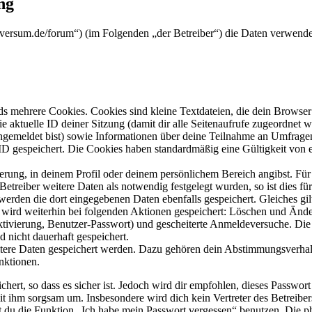
ng
koversum.de/forum“) (im Folgenden „der Betreiber“) die Daten verwen
s mehrere Cookies. Cookies sind kleine Textdateien, die dein Browser 
ie aktuelle ID deiner Sitzung (damit dir alle Seitenaufrufe zugeordnet
angemeldet bist) sowie Informationen über deine Teilnahme an Umfragen
ID gespeichert. Die Cookies haben standardmäßig eine Gültigkeit von e
ierung, in deinem Profil oder deinem persönlichem Bereich angibst. Für
reiber weitere Daten als notwendig festgelegt wurden, so ist dies für 
 werden die dort eingegebenen Daten ebenfalls gespeichert. Gleiches gi
e wird weiterhin bei folgenden Aktionen gespeichert: Löschen und Änd
ktivierung, Benutzer-Passwort) und gescheiterte Anmeldeversuche. D
d nicht dauerhaft gespeichert.
eitere Daten gespeichert werden. Dazu gehören dein Abstimmungsverhal
nktionen.
ert, so dass es sicher ist. Jedoch wird dir empfohlen, dieses Passwor
it ihm sorgsam um. Insbesondere wird dich kein Vertreter des Betreibe
nst du die Funktion „Ich habe mein Passwort vergessen“ benutzen. Di