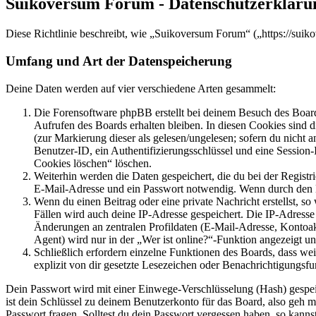
Suikoversum Forum - Datenschutzerkläru
Diese Richtlinie beschreibt, wie „Suikoversum Forum“ („https://sui
Umfang und Art der Datenspeicherung
Deine Daten werden auf vier verschiedene Arten gesammelt:
Die Forensoftware phpBB erstellt bei deinem Besuch des Board
Aufrufen des Boards erhalten bleiben. In diesen Cookies sind d
(zur Markierung dieser als gelesen/ungelesen; sofern du nicht 
Benutzer-ID, ein Authentifizierungsschlüssel und eine Session-
Cookies löschen“ löschen.
Weiterhin werden die Daten gespeichert, die du bei der Registr
E-Mail-Adresse und ein Passwort notwendig. Wenn durch den Bet
Wenn du einen Beitrag oder eine private Nachricht erstellst, so
Fällen wird auch deine IP-Adresse gespeichert. Die IP-Adress
Änderungen an zentralen Profildaten (E-Mail-Adresse, Kontoa
Agent) wird nur in der „Wer ist online?“-Funktion angezeigt un
Schließlich erfordern einzelne Funktionen des Boards, dass w
explizit von dir gesetzte Lesezeichen oder Benachrichtigungsfu
Dein Passwort wird mit einer Einwege-Verschlüsselung (Hash) gespeich
ist dein Schlüssel zu deinem Benutzerkonto für das Board, also geh m
Passwort fragen. Solltest du dein Passwort vergessen haben, so kan