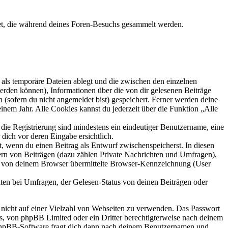
det, die während deines Foren-Besuchs gesammelt werden.
als temporäre Dateien ablegt und die zwischen den einzelnen
 werden können), Informationen über die von dir gelesenen Beiträge
 (sofern du nicht angemeldet bist) gespeichert. Ferner werden deine
inem Jahr. Alle Cookies kannst du jederzeit über die Funktion „Alle
 die Registrierung sind mindestens ein eindeutiger Benutzername, eine
dich vor deren Eingabe ersichtlich.
lt, wenn du einen Beitrag als Entwurf zwischenspeicherst. In diesen
ern von Beiträgen (dazu zählen Private Nachrichten und Umfragen),
ie von deinem Browser übermittelte Browser-Kennzeichnung (User
ten bei Umfragen, der Gelesen-Status von deinen Beiträgen oder
t nicht auf einer Vielzahl von Webseiten zu verwenden. Das Passwort
rs, von phpBB Limited oder ein Dritter berechtigterweise nach deinem
e phpBB-Software fragt dich dann nach deinem Benutzernamen und