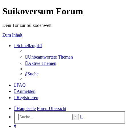
Suikoversum Forum
Dein Tor zur Suikodenwelt
Zum Inhalt
Schnellzugriff
Unbeantwortete Themen
Aktive Themen
Suche
FAQ
Anmelden
Registrieren
Hauptseite
Foren-Übersicht
Erweiterte
Suche
Suche
Suche