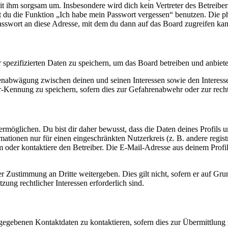
it ihm sorgsam um. Insbesondere wird dich kein Vertreter des Betreibe
nst du die Funktion „Ich habe mein Passwort vergessen“ benutzen. Di
asswort an diese Adresse, mit dem du dann auf das Board zugreifen kan
r spezifizierten Daten zu speichern, um das Board betreiben und anbiet
ssenabwägung zwischen deinen und seinen Interessen sowie den Interes
-Kennung zu speichern, sofern dies zur Gefahrenabwehr oder zur recht
möglichen. Du bist dir daher bewusst, dass die Daten deines Profils und
mationen nur für einen eingeschränkten Nutzerkreis (z. B. andere regist
oder kontaktiere den Betreiber. Die E-Mail-Adresse aus deinem Profil 
r Zustimmung an Dritte weitergeben. Dies gilt nicht, sofern er auf Gr
zung rechtlicher Interessen erforderlich sind.
ngegebenen Kontaktdaten zu kontaktieren, sofern dies zur Übermittlung z