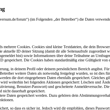
ng
koversum.de/forum“) (im Folgenden „der Betreiber“) die Daten verwen
s mehrere Cookies. Cookies sind kleine Textdateien, die dein Browser 
ie aktuelle ID deiner Sitzung (damit dir alle Seitenaufrufe zugeordnet
angemeldet bist) sowie Informationen über deine Teilnahme an Umfragen
ID gespeichert. Die Cookies haben standardmäßig eine Gültigkeit von e
ierung, in deinem Profil oder deinem persönlichem Bereich angibst. Für
reiber weitere Daten als notwendig festgelegt wurden, so ist dies für 
 werden die dort eingegebenen Daten ebenfalls gespeichert. Gleiches gi
e wird weiterhin bei folgenden Aktionen gespeichert: Löschen und Änd
ktivierung, Benutzer-Passwort) und gescheiterte Anmeldeversuche. D
d nicht dauerhaft gespeichert.
eitere Daten gespeichert werden. Dazu gehören dein Abstimmungsverhal
nktionen.
ert, so dass es sicher ist. Jedoch wird dir empfohlen, dieses Passwor