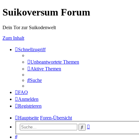
Suikoversum Forum
Dein Tor zur Suikodenwelt
Zum Inhalt
Schnellzugriff
Unbeantwortete Themen
Aktive Themen
Suche
FAQ
Anmelden
Registrieren
Hauptseite
Foren-Übersicht
Erweiterte
Suche
Suche
Suche