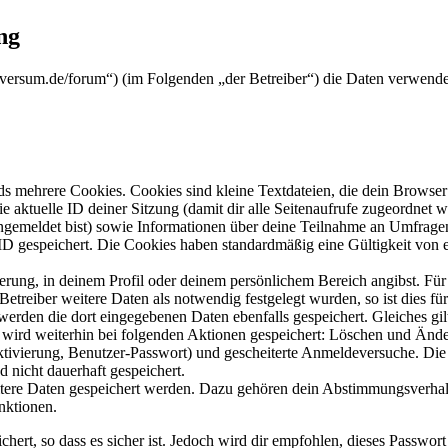
ng
koversum.de/forum“) (im Folgenden „der Betreiber“) die Daten verwen
s mehrere Cookies. Cookies sind kleine Textdateien, die dein Browser 
ie aktuelle ID deiner Sitzung (damit dir alle Seitenaufrufe zugeordnet
angemeldet bist) sowie Informationen über deine Teilnahme an Umfragen
ID gespeichert. Die Cookies haben standardmäßig eine Gültigkeit von e
ierung, in deinem Profil oder deinem persönlichem Bereich angibst. Für
reiber weitere Daten als notwendig festgelegt wurden, so ist dies für 
 werden die dort eingegebenen Daten ebenfalls gespeichert. Gleiches gi
e wird weiterhin bei folgenden Aktionen gespeichert: Löschen und Änd
ktivierung, Benutzer-Passwort) und gescheiterte Anmeldeversuche. D
d nicht dauerhaft gespeichert.
eitere Daten gespeichert werden. Dazu gehören dein Abstimmungsverhal
nktionen.
ert, so dass es sicher ist. Jedoch wird dir empfohlen, dieses Passwor