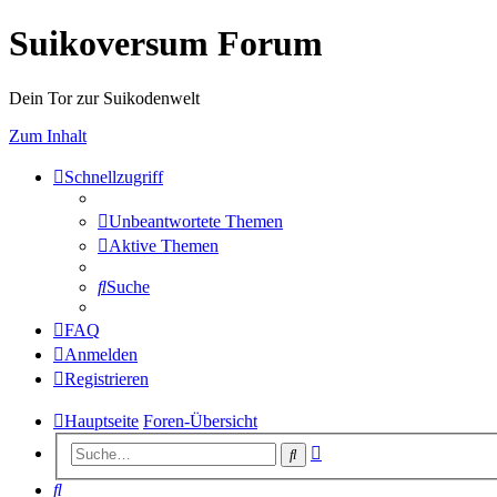
Suikoversum Forum
Dein Tor zur Suikodenwelt
Zum Inhalt
Schnellzugriff
Unbeantwortete Themen
Aktive Themen
Suche
FAQ
Anmelden
Registrieren
Hauptseite
Foren-Übersicht
Erweiterte
Suche
Suche
Suche