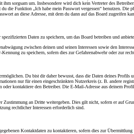
it ihm sorgsam um. Insbesondere wird dich kein Vertreter des Betreibe
nst du die Funktion „Ich habe mein Passwort vergessen“ benutzen. Di
asswort an diese Adresse, mit dem du dann auf das Board zugreifen kan
r spezifizierten Daten zu speichern, um das Board betreiben und anbiet
ssenabwägung zwischen deinen und seinen Interessen sowie den Interes
-Kennung zu speichern, sofern dies zur Gefahrenabwehr oder zur recht
möglichen. Du bist dir daher bewusst, dass die Daten deines Profils und
mationen nur für einen eingeschränkten Nutzerkreis (z. B. andere regist
oder kontaktiere den Betreiber. Die E-Mail-Adresse aus deinem Profil 
r Zustimmung an Dritte weitergeben. Dies gilt nicht, sofern er auf Gr
zung rechtlicher Interessen erforderlich sind.
ngegebenen Kontaktdaten zu kontaktieren, sofern dies zur Übermittlung z