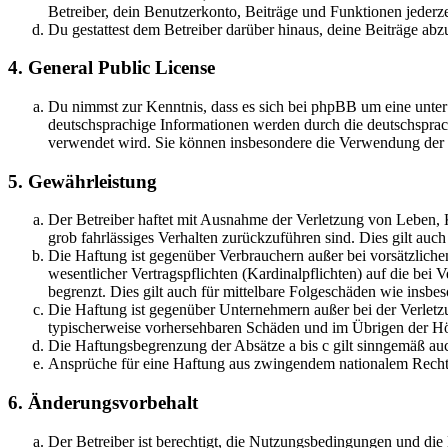
Betreiber, dein Benutzerkonto, Beiträge und Funktionen jederze
Du gestattest dem Betreiber darüber hinaus, deine Beiträge abz
4. General Public License
Du nimmst zur Kenntnis, dass es sich bei phpBB um eine unter
deutschsprachige Informationen werden durch die deutschspr
verwendet wird. Sie können insbesondere die Verwendung der S
5. Gewährleistung
Der Betreiber haftet mit Ausnahme der Verletzung von Leben, Kö
grob fahrlässiges Verhalten zurückzuführen sind. Dies gilt au
Die Haftung ist gegenüber Verbrauchern außer bei vorsätzlich
wesentlicher Vertragspflichten (Kardinalpflichten) auf die be
begrenzt. Dies gilt auch für mittelbare Folgeschäden wie ins
Die Haftung ist gegenüber Unternehmern außer bei der Verletzu
typischerweise vorhersehbaren Schäden und im Übrigen der Höh
Die Haftungsbegrenzung der Absätze a bis c gilt sinngemäß auc
Ansprüche für eine Haftung aus zwingendem nationalem Recht 
6. Änderungsvorbehalt
Der Betreiber ist berechtigt, die Nutzungsbedingungen und di