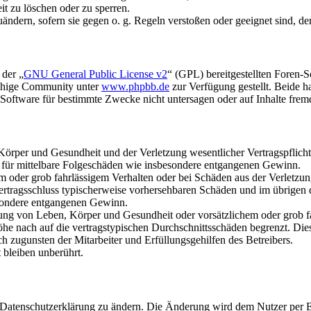
it zu löschen oder zu sperren.
uändern, sofern sie gegen o. g. Regeln verstoßen oder geeignet sind, 
 der „
GNU General Public License v2
“ (GPL) bereitgestellten Foren-
achige Community unter
www.phpbb.de
zur Verfügung gestellt. Beide h
oftware für bestimmte Zwecke nicht untersagen oder auf Inhalte frem
rper und Gesundheit und der Verletzung wesentlicher Vertragspflichten
ch für mittelbare Folgeschäden wie insbesondere entgangenen Gewinn.
em oder grob fahrlässigem Verhalten oder bei Schäden aus der Verletz
i Vertragsschluss typischerweise vorhersehbaren Schäden und im übrigen
besondere entgangenen Gewinn.
ng von Leben, Körper und Gesundheit oder vorsätzlichem oder grob fah
e nach auf die vertragstypischen Durchschnittsschäden begrenzt. Dies
h zugunsten der Mitarbeiter und Erfüllungsgehilfen des Betreibers.
bleiben unberührt.
e Datenschutzerklärung zu ändern. Die Änderung wird dem Nutzer per E-