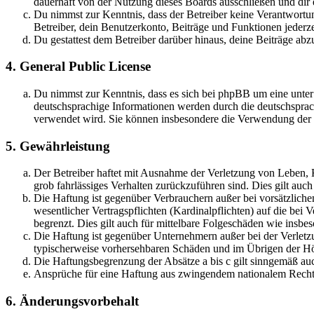
dauerhaft von der Nutzung dieses Boards ausschließen und dir e
Du nimmst zur Kenntnis, dass der Betreiber keine Verantwortung 
Betreiber, dein Benutzerkonto, Beiträge und Funktionen jederze
Du gestattest dem Betreiber darüber hinaus, deine Beiträge abz
4. General Public License
Du nimmst zur Kenntnis, dass es sich bei phpBB um eine unter
deutschsprachige Informationen werden durch die deutschspr
verwendet wird. Sie können insbesondere die Verwendung der S
5. Gewährleistung
Der Betreiber haftet mit Ausnahme der Verletzung von Leben, Kö
grob fahrlässiges Verhalten zurückzuführen sind. Dies gilt au
Die Haftung ist gegenüber Verbrauchern außer bei vorsätzlich
wesentlicher Vertragspflichten (Kardinalpflichten) auf die be
begrenzt. Dies gilt auch für mittelbare Folgeschäden wie ins
Die Haftung ist gegenüber Unternehmern außer bei der Verletzu
typischerweise vorhersehbaren Schäden und im Übrigen der Höh
Die Haftungsbegrenzung der Absätze a bis c gilt sinngemäß auc
Ansprüche für eine Haftung aus zwingendem nationalem Recht 
6. Änderungsvorbehalt