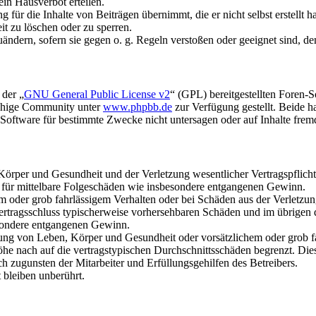
in Hausverbot erteilen.
für die Inhalte von Beiträgen übernimmt, die er nicht selbst erstellt 
it zu löschen oder zu sperren.
uändern, sofern sie gegen o. g. Regeln verstoßen oder geeignet sind, 
 der „
GNU General Public License v2
“ (GPL) bereitgestellten Foren-
achige Community unter
www.phpbb.de
zur Verfügung gestellt. Beide h
oftware für bestimmte Zwecke nicht untersagen oder auf Inhalte frem
rper und Gesundheit und der Verletzung wesentlicher Vertragspflichten
ch für mittelbare Folgeschäden wie insbesondere entgangenen Gewinn.
em oder grob fahrlässigem Verhalten oder bei Schäden aus der Verletz
i Vertragsschluss typischerweise vorhersehbaren Schäden und im übrigen
besondere entgangenen Gewinn.
ng von Leben, Körper und Gesundheit oder vorsätzlichem oder grob fah
e nach auf die vertragstypischen Durchschnittsschäden begrenzt. Dies
h zugunsten der Mitarbeiter und Erfüllungsgehilfen des Betreibers.
bleiben unberührt.