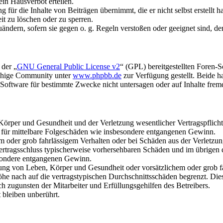
in Hausverbot erteilen.
für die Inhalte von Beiträgen übernimmt, die er nicht selbst erstellt 
it zu löschen oder zu sperren.
uändern, sofern sie gegen o. g. Regeln verstoßen oder geeignet sind, 
 der „
GNU General Public License v2
“ (GPL) bereitgestellten Foren-
achige Community unter
www.phpbb.de
zur Verfügung gestellt. Beide h
oftware für bestimmte Zwecke nicht untersagen oder auf Inhalte frem
rper und Gesundheit und der Verletzung wesentlicher Vertragspflichten
ch für mittelbare Folgeschäden wie insbesondere entgangenen Gewinn.
em oder grob fahrlässigem Verhalten oder bei Schäden aus der Verletz
i Vertragsschluss typischerweise vorhersehbaren Schäden und im übrigen
besondere entgangenen Gewinn.
ng von Leben, Körper und Gesundheit oder vorsätzlichem oder grob fah
e nach auf die vertragstypischen Durchschnittsschäden begrenzt. Dies
h zugunsten der Mitarbeiter und Erfüllungsgehilfen des Betreibers.
bleiben unberührt.