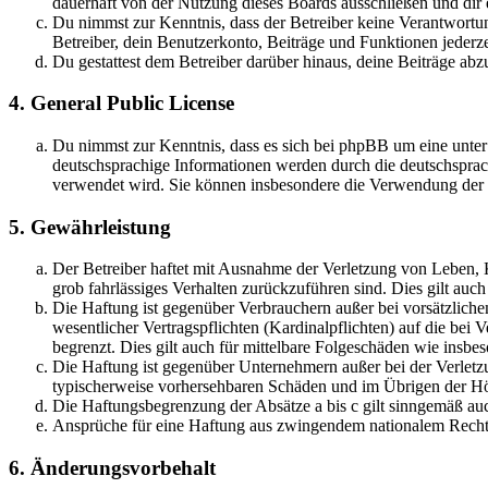
dauerhaft von der Nutzung dieses Boards ausschließen und dir e
Du nimmst zur Kenntnis, dass der Betreiber keine Verantwortung 
Betreiber, dein Benutzerkonto, Beiträge und Funktionen jederze
Du gestattest dem Betreiber darüber hinaus, deine Beiträge abz
4. General Public License
Du nimmst zur Kenntnis, dass es sich bei phpBB um eine unter
deutschsprachige Informationen werden durch die deutschspr
verwendet wird. Sie können insbesondere die Verwendung der S
5. Gewährleistung
Der Betreiber haftet mit Ausnahme der Verletzung von Leben, Kö
grob fahrlässiges Verhalten zurückzuführen sind. Dies gilt au
Die Haftung ist gegenüber Verbrauchern außer bei vorsätzlich
wesentlicher Vertragspflichten (Kardinalpflichten) auf die be
begrenzt. Dies gilt auch für mittelbare Folgeschäden wie ins
Die Haftung ist gegenüber Unternehmern außer bei der Verletzu
typischerweise vorhersehbaren Schäden und im Übrigen der Höh
Die Haftungsbegrenzung der Absätze a bis c gilt sinngemäß auc
Ansprüche für eine Haftung aus zwingendem nationalem Recht 
6. Änderungsvorbehalt