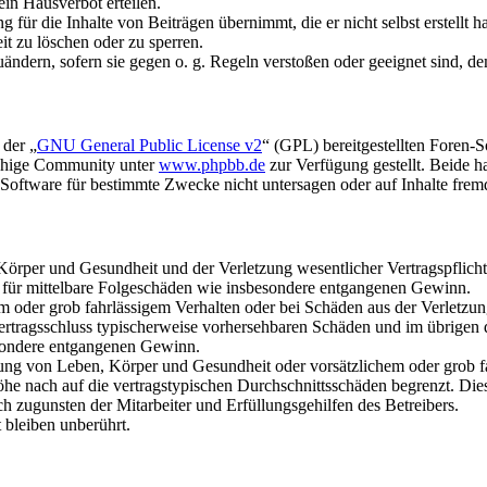
in Hausverbot erteilen.
für die Inhalte von Beiträgen übernimmt, die er nicht selbst erstellt 
it zu löschen oder zu sperren.
uändern, sofern sie gegen o. g. Regeln verstoßen oder geeignet sind, 
 der „
GNU General Public License v2
“ (GPL) bereitgestellten Foren-
achige Community unter
www.phpbb.de
zur Verfügung gestellt. Beide h
oftware für bestimmte Zwecke nicht untersagen oder auf Inhalte frem
rper und Gesundheit und der Verletzung wesentlicher Vertragspflichten
ch für mittelbare Folgeschäden wie insbesondere entgangenen Gewinn.
em oder grob fahrlässigem Verhalten oder bei Schäden aus der Verletz
i Vertragsschluss typischerweise vorhersehbaren Schäden und im übrigen
besondere entgangenen Gewinn.
ng von Leben, Körper und Gesundheit oder vorsätzlichem oder grob fah
e nach auf die vertragstypischen Durchschnittsschäden begrenzt. Dies
h zugunsten der Mitarbeiter und Erfüllungsgehilfen des Betreibers.
bleiben unberührt.