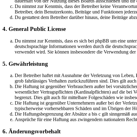
dauerhaft von der Nutzung dieses Boards ausschließen und dir e
Du nimmst zur Kenntnis, dass der Betreiber keine Verantwortung 
Betreiber, dein Benutzerkonto, Beiträge und Funktionen jederze
Du gestattest dem Betreiber darüber hinaus, deine Beiträge abz
4. General Public License
Du nimmst zur Kenntnis, dass es sich bei phpBB um eine unter
deutschsprachige Informationen werden durch die deutschspr
verwendet wird. Sie können insbesondere die Verwendung der S
5. Gewährleistung
Der Betreiber haftet mit Ausnahme der Verletzung von Leben, Kö
grob fahrlässiges Verhalten zurückzuführen sind. Dies gilt au
Die Haftung ist gegenüber Verbrauchern außer bei vorsätzlich
wesentlicher Vertragspflichten (Kardinalpflichten) auf die be
begrenzt. Dies gilt auch für mittelbare Folgeschäden wie ins
Die Haftung ist gegenüber Unternehmern außer bei der Verletzu
typischerweise vorhersehbaren Schäden und im Übrigen der Höh
Die Haftungsbegrenzung der Absätze a bis c gilt sinngemäß auc
Ansprüche für eine Haftung aus zwingendem nationalem Recht 
6. Änderungsvorbehalt