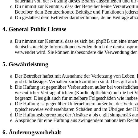
dauerhaft von der Nutzung dieses Boards ausschließen und dir e
Du nimmst zur Kenntnis, dass der Betreiber keine Verantwortung 
Betreiber, dein Benutzerkonto, Beiträge und Funktionen jederze
Du gestattest dem Betreiber darüber hinaus, deine Beiträge abz
4. General Public License
Du nimmst zur Kenntnis, dass es sich bei phpBB um eine unter
deutschsprachige Informationen werden durch die deutschspr
verwendet wird. Sie können insbesondere die Verwendung der S
5. Gewährleistung
Der Betreiber haftet mit Ausnahme der Verletzung von Leben, Kö
grob fahrlässiges Verhalten zurückzuführen sind. Dies gilt au
Die Haftung ist gegenüber Verbrauchern außer bei vorsätzlich
wesentlicher Vertragspflichten (Kardinalpflichten) auf die be
begrenzt. Dies gilt auch für mittelbare Folgeschäden wie ins
Die Haftung ist gegenüber Unternehmern außer bei der Verletzu
typischerweise vorhersehbaren Schäden und im Übrigen der Höh
Die Haftungsbegrenzung der Absätze a bis c gilt sinngemäß auc
Ansprüche für eine Haftung aus zwingendem nationalem Recht 
6. Änderungsvorbehalt