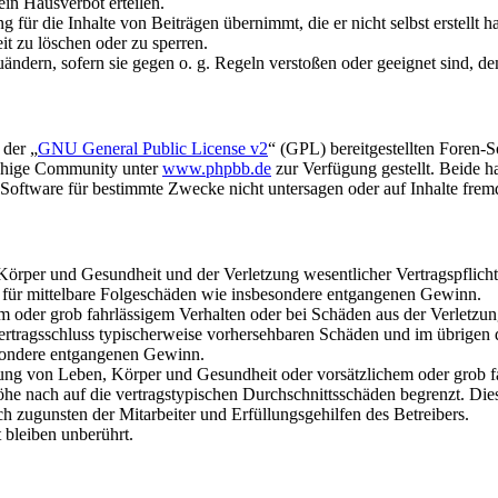
in Hausverbot erteilen.
für die Inhalte von Beiträgen übernimmt, die er nicht selbst erstellt 
it zu löschen oder zu sperren.
uändern, sofern sie gegen o. g. Regeln verstoßen oder geeignet sind, 
 der „
GNU General Public License v2
“ (GPL) bereitgestellten Foren-
achige Community unter
www.phpbb.de
zur Verfügung gestellt. Beide h
oftware für bestimmte Zwecke nicht untersagen oder auf Inhalte frem
rper und Gesundheit und der Verletzung wesentlicher Vertragspflichten
ch für mittelbare Folgeschäden wie insbesondere entgangenen Gewinn.
em oder grob fahrlässigem Verhalten oder bei Schäden aus der Verletz
i Vertragsschluss typischerweise vorhersehbaren Schäden und im übrigen
besondere entgangenen Gewinn.
ng von Leben, Körper und Gesundheit oder vorsätzlichem oder grob fah
e nach auf die vertragstypischen Durchschnittsschäden begrenzt. Dies
h zugunsten der Mitarbeiter und Erfüllungsgehilfen des Betreibers.
bleiben unberührt.