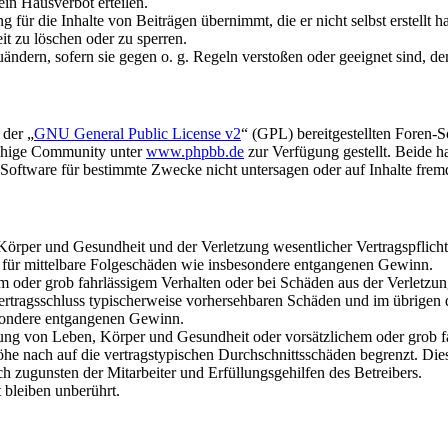
in Hausverbot erteilen.
für die Inhalte von Beiträgen übernimmt, die er nicht selbst erstellt 
it zu löschen oder zu sperren.
uändern, sofern sie gegen o. g. Regeln verstoßen oder geeignet sind, 
 der „
GNU General Public License v2
“ (GPL) bereitgestellten Foren-
achige Community unter
www.phpbb.de
zur Verfügung gestellt. Beide h
oftware für bestimmte Zwecke nicht untersagen oder auf Inhalte frem
rper und Gesundheit und der Verletzung wesentlicher Vertragspflichten
ch für mittelbare Folgeschäden wie insbesondere entgangenen Gewinn.
em oder grob fahrlässigem Verhalten oder bei Schäden aus der Verletz
i Vertragsschluss typischerweise vorhersehbaren Schäden und im übrigen
besondere entgangenen Gewinn.
ng von Leben, Körper und Gesundheit oder vorsätzlichem oder grob fah
e nach auf die vertragstypischen Durchschnittsschäden begrenzt. Dies
h zugunsten der Mitarbeiter und Erfüllungsgehilfen des Betreibers.
bleiben unberührt.