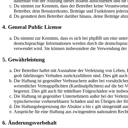
dauerhaft von der Nutzung dieses Boards ausschließen und dir e
Du nimmst zur Kenntnis, dass der Betreiber keine Verantwortung 
Betreiber, dein Benutzerkonto, Beiträge und Funktionen jederze
Du gestattest dem Betreiber darüber hinaus, deine Beiträge abz
4. General Public License
Du nimmst zur Kenntnis, dass es sich bei phpBB um eine unter
deutschsprachige Informationen werden durch die deutschspr
verwendet wird. Sie können insbesondere die Verwendung der S
5. Gewährleistung
Der Betreiber haftet mit Ausnahme der Verletzung von Leben, Kö
grob fahrlässiges Verhalten zurückzuführen sind. Dies gilt au
Die Haftung ist gegenüber Verbrauchern außer bei vorsätzlich
wesentlicher Vertragspflichten (Kardinalpflichten) auf die be
begrenzt. Dies gilt auch für mittelbare Folgeschäden wie ins
Die Haftung ist gegenüber Unternehmern außer bei der Verletzu
typischerweise vorhersehbaren Schäden und im Übrigen der Höh
Die Haftungsbegrenzung der Absätze a bis c gilt sinngemäß auc
Ansprüche für eine Haftung aus zwingendem nationalem Recht 
6. Änderungsvorbehalt