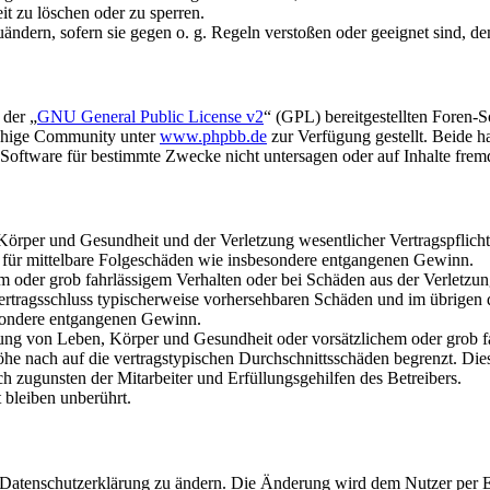
it zu löschen oder zu sperren.
uändern, sofern sie gegen o. g. Regeln verstoßen oder geeignet sind, 
 der „
GNU General Public License v2
“ (GPL) bereitgestellten Foren-
achige Community unter
www.phpbb.de
zur Verfügung gestellt. Beide h
oftware für bestimmte Zwecke nicht untersagen oder auf Inhalte frem
rper und Gesundheit und der Verletzung wesentlicher Vertragspflichten
ch für mittelbare Folgeschäden wie insbesondere entgangenen Gewinn.
em oder grob fahrlässigem Verhalten oder bei Schäden aus der Verletz
i Vertragsschluss typischerweise vorhersehbaren Schäden und im übrigen
besondere entgangenen Gewinn.
ng von Leben, Körper und Gesundheit oder vorsätzlichem oder grob fah
e nach auf die vertragstypischen Durchschnittsschäden begrenzt. Dies
h zugunsten der Mitarbeiter und Erfüllungsgehilfen des Betreibers.
bleiben unberührt.
e Datenschutzerklärung zu ändern. Die Änderung wird dem Nutzer per E-