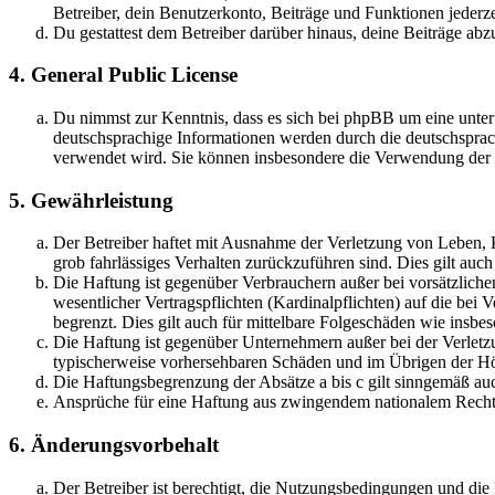
Betreiber, dein Benutzerkonto, Beiträge und Funktionen jederze
Du gestattest dem Betreiber darüber hinaus, deine Beiträge abz
4. General Public License
Du nimmst zur Kenntnis, dass es sich bei phpBB um eine unter
deutschsprachige Informationen werden durch die deutschspr
verwendet wird. Sie können insbesondere die Verwendung der S
5. Gewährleistung
Der Betreiber haftet mit Ausnahme der Verletzung von Leben, Kö
grob fahrlässiges Verhalten zurückzuführen sind. Dies gilt au
Die Haftung ist gegenüber Verbrauchern außer bei vorsätzlich
wesentlicher Vertragspflichten (Kardinalpflichten) auf die be
begrenzt. Dies gilt auch für mittelbare Folgeschäden wie ins
Die Haftung ist gegenüber Unternehmern außer bei der Verletzu
typischerweise vorhersehbaren Schäden und im Übrigen der Höh
Die Haftungsbegrenzung der Absätze a bis c gilt sinngemäß auc
Ansprüche für eine Haftung aus zwingendem nationalem Recht 
6. Änderungsvorbehalt
Der Betreiber ist berechtigt, die Nutzungsbedingungen und di