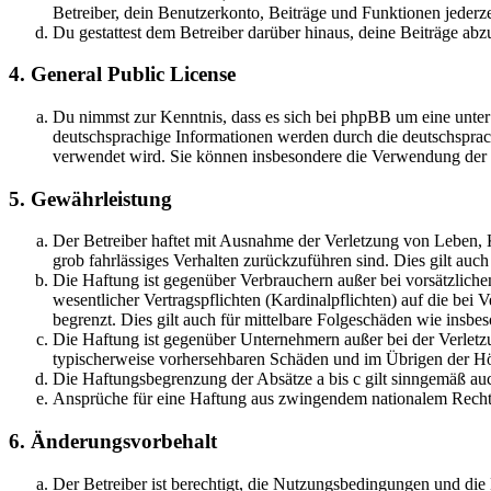
Betreiber, dein Benutzerkonto, Beiträge und Funktionen jederze
Du gestattest dem Betreiber darüber hinaus, deine Beiträge abz
4. General Public License
Du nimmst zur Kenntnis, dass es sich bei phpBB um eine unter
deutschsprachige Informationen werden durch die deutschspr
verwendet wird. Sie können insbesondere die Verwendung der S
5. Gewährleistung
Der Betreiber haftet mit Ausnahme der Verletzung von Leben, Kö
grob fahrlässiges Verhalten zurückzuführen sind. Dies gilt au
Die Haftung ist gegenüber Verbrauchern außer bei vorsätzlich
wesentlicher Vertragspflichten (Kardinalpflichten) auf die be
begrenzt. Dies gilt auch für mittelbare Folgeschäden wie ins
Die Haftung ist gegenüber Unternehmern außer bei der Verletzu
typischerweise vorhersehbaren Schäden und im Übrigen der Höh
Die Haftungsbegrenzung der Absätze a bis c gilt sinngemäß auc
Ansprüche für eine Haftung aus zwingendem nationalem Recht 
6. Änderungsvorbehalt
Der Betreiber ist berechtigt, die Nutzungsbedingungen und di