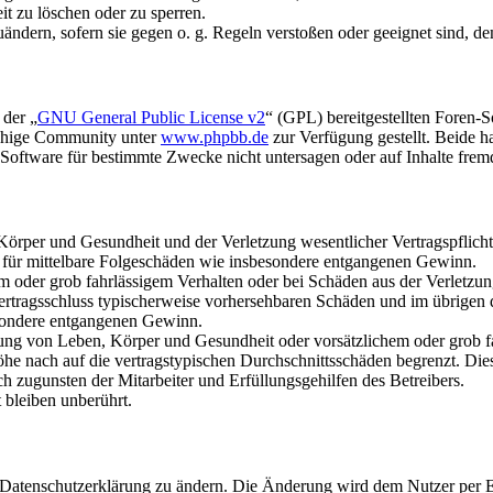
it zu löschen oder zu sperren.
uändern, sofern sie gegen o. g. Regeln verstoßen oder geeignet sind, 
 der „
GNU General Public License v2
“ (GPL) bereitgestellten Foren-
achige Community unter
www.phpbb.de
zur Verfügung gestellt. Beide h
oftware für bestimmte Zwecke nicht untersagen oder auf Inhalte frem
rper und Gesundheit und der Verletzung wesentlicher Vertragspflichten
ch für mittelbare Folgeschäden wie insbesondere entgangenen Gewinn.
em oder grob fahrlässigem Verhalten oder bei Schäden aus der Verletz
i Vertragsschluss typischerweise vorhersehbaren Schäden und im übrigen
besondere entgangenen Gewinn.
ng von Leben, Körper und Gesundheit oder vorsätzlichem oder grob fah
e nach auf die vertragstypischen Durchschnittsschäden begrenzt. Dies
h zugunsten der Mitarbeiter und Erfüllungsgehilfen des Betreibers.
bleiben unberührt.
e Datenschutzerklärung zu ändern. Die Änderung wird dem Nutzer per E-