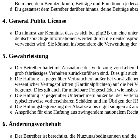
Betreiber, dein Benutzerkonto, Beiträge und Funktionen jederze
Du gestattest dem Betreiber darüber hinaus, deine Beiträge abz
4. General Public License
Du nimmst zur Kenntnis, dass es sich bei phpBB um eine unter
deutschsprachige Informationen werden durch die deutschspr
verwendet wird. Sie können insbesondere die Verwendung der S
5. Gewährleistung
Der Betreiber haftet mit Ausnahme der Verletzung von Leben, Kö
grob fahrlässiges Verhalten zurückzuführen sind. Dies gilt au
Die Haftung ist gegenüber Verbrauchern außer bei vorsätzlich
wesentlicher Vertragspflichten (Kardinalpflichten) auf die be
begrenzt. Dies gilt auch für mittelbare Folgeschäden wie ins
Die Haftung ist gegenüber Unternehmern außer bei der Verletzu
typischerweise vorhersehbaren Schäden und im Übrigen der Höh
Die Haftungsbegrenzung der Absätze a bis c gilt sinngemäß auc
Ansprüche für eine Haftung aus zwingendem nationalem Recht 
6. Änderungsvorbehalt
Der Betreiber ist berechtigt, die Nutzungsbedingungen und di