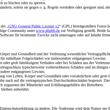
it zu löschen oder zu sperren.
uändern, sofern sie gegen o. g. Regeln verstoßen oder geeignet sind, 
 der „
GNU General Public License v2
“ (GPL) bereitgestellten Foren-
achige Community unter
www.phpbb.de
zur Verfügung gestellt. Beide h
oftware für bestimmte Zwecke nicht untersagen oder auf Inhalte frem
rper und Gesundheit und der Verletzung wesentlicher Vertragspflichten
ch für mittelbare Folgeschäden wie insbesondere entgangenen Gewinn.
em oder grob fahrlässigem Verhalten oder bei Schäden aus der Verletz
i Vertragsschluss typischerweise vorhersehbaren Schäden und im übrigen
besondere entgangenen Gewinn.
ng von Leben, Körper und Gesundheit oder vorsätzlichem oder grob fah
e nach auf die vertragstypischen Durchschnittsschäden begrenzt. Dies
h zugunsten der Mitarbeiter und Erfüllungsgehilfen des Betreibers.
bleiben unberührt.
e Datenschutzerklärung zu ändern. Die Änderung wird dem Nutzer per E-