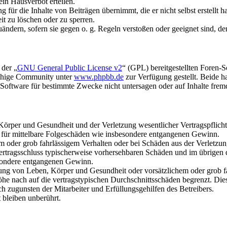
in Hausverbot erteilen.
für die Inhalte von Beiträgen übernimmt, die er nicht selbst erstellt 
it zu löschen oder zu sperren.
uändern, sofern sie gegen o. g. Regeln verstoßen oder geeignet sind, 
 der „
GNU General Public License v2
“ (GPL) bereitgestellten Foren-
achige Community unter
www.phpbb.de
zur Verfügung gestellt. Beide h
oftware für bestimmte Zwecke nicht untersagen oder auf Inhalte frem
rper und Gesundheit und der Verletzung wesentlicher Vertragspflichten
ch für mittelbare Folgeschäden wie insbesondere entgangenen Gewinn.
em oder grob fahrlässigem Verhalten oder bei Schäden aus der Verletz
i Vertragsschluss typischerweise vorhersehbaren Schäden und im übrigen
besondere entgangenen Gewinn.
ng von Leben, Körper und Gesundheit oder vorsätzlichem oder grob fah
e nach auf die vertragstypischen Durchschnittsschäden begrenzt. Dies
h zugunsten der Mitarbeiter und Erfüllungsgehilfen des Betreibers.
bleiben unberührt.