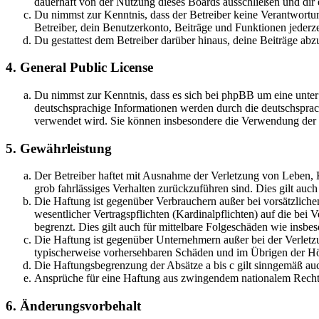
dauerhaft von der Nutzung dieses Boards ausschließen und dir e
Du nimmst zur Kenntnis, dass der Betreiber keine Verantwortung 
Betreiber, dein Benutzerkonto, Beiträge und Funktionen jederze
Du gestattest dem Betreiber darüber hinaus, deine Beiträge abz
4. General Public License
Du nimmst zur Kenntnis, dass es sich bei phpBB um eine unter
deutschsprachige Informationen werden durch die deutschspr
verwendet wird. Sie können insbesondere die Verwendung der S
5. Gewährleistung
Der Betreiber haftet mit Ausnahme der Verletzung von Leben, Kö
grob fahrlässiges Verhalten zurückzuführen sind. Dies gilt au
Die Haftung ist gegenüber Verbrauchern außer bei vorsätzlich
wesentlicher Vertragspflichten (Kardinalpflichten) auf die be
begrenzt. Dies gilt auch für mittelbare Folgeschäden wie ins
Die Haftung ist gegenüber Unternehmern außer bei der Verletzu
typischerweise vorhersehbaren Schäden und im Übrigen der Höh
Die Haftungsbegrenzung der Absätze a bis c gilt sinngemäß auc
Ansprüche für eine Haftung aus zwingendem nationalem Recht 
6. Änderungsvorbehalt