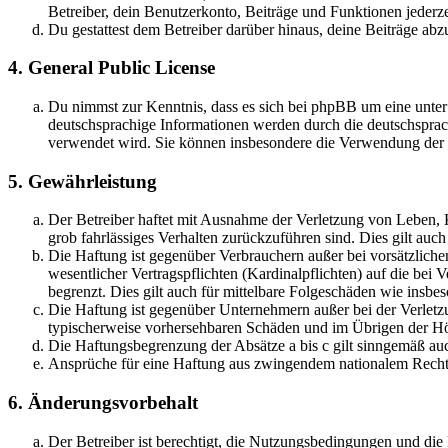
Betreiber, dein Benutzerkonto, Beiträge und Funktionen jederze
Du gestattest dem Betreiber darüber hinaus, deine Beiträge abz
4. General Public License
Du nimmst zur Kenntnis, dass es sich bei phpBB um eine unter
deutschsprachige Informationen werden durch die deutschspr
verwendet wird. Sie können insbesondere die Verwendung der S
5. Gewährleistung
Der Betreiber haftet mit Ausnahme der Verletzung von Leben, Kö
grob fahrlässiges Verhalten zurückzuführen sind. Dies gilt au
Die Haftung ist gegenüber Verbrauchern außer bei vorsätzlich
wesentlicher Vertragspflichten (Kardinalpflichten) auf die be
begrenzt. Dies gilt auch für mittelbare Folgeschäden wie ins
Die Haftung ist gegenüber Unternehmern außer bei der Verletzu
typischerweise vorhersehbaren Schäden und im Übrigen der Höh
Die Haftungsbegrenzung der Absätze a bis c gilt sinngemäß auc
Ansprüche für eine Haftung aus zwingendem nationalem Recht 
6. Änderungsvorbehalt
Der Betreiber ist berechtigt, die Nutzungsbedingungen und di