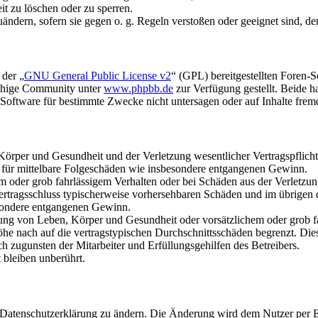
it zu löschen oder zu sperren.
uändern, sofern sie gegen o. g. Regeln verstoßen oder geeignet sind, 
 der „
GNU General Public License v2
“ (GPL) bereitgestellten Foren-
achige Community unter
www.phpbb.de
zur Verfügung gestellt. Beide h
oftware für bestimmte Zwecke nicht untersagen oder auf Inhalte frem
rper und Gesundheit und der Verletzung wesentlicher Vertragspflichten
ch für mittelbare Folgeschäden wie insbesondere entgangenen Gewinn.
em oder grob fahrlässigem Verhalten oder bei Schäden aus der Verletz
i Vertragsschluss typischerweise vorhersehbaren Schäden und im übrigen
besondere entgangenen Gewinn.
ng von Leben, Körper und Gesundheit oder vorsätzlichem oder grob fah
e nach auf die vertragstypischen Durchschnittsschäden begrenzt. Dies
h zugunsten der Mitarbeiter und Erfüllungsgehilfen des Betreibers.
bleiben unberührt.
e Datenschutzerklärung zu ändern. Die Änderung wird dem Nutzer per E-