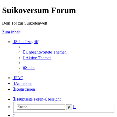
Suikoversum Forum
Dein Tor zur Suikodenwelt
Zum Inhalt
Schnellzugriff
Unbeantwortete Themen
Aktive Themen
Suche
FAQ
Anmelden
Registrieren
Hauptseite
Foren-Übersicht
Erweiterte
Suche
Suche
Suche