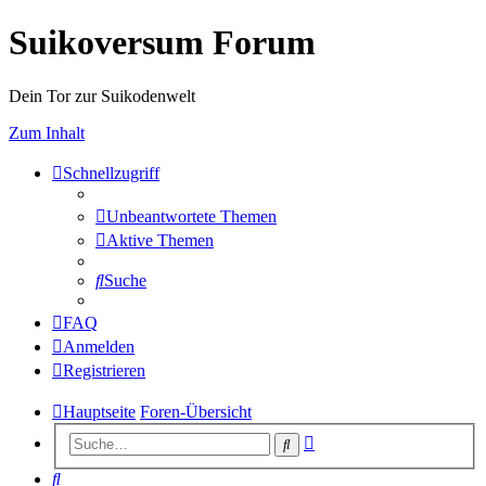
Suikoversum Forum
Dein Tor zur Suikodenwelt
Zum Inhalt
Schnellzugriff
Unbeantwortete Themen
Aktive Themen
Suche
FAQ
Anmelden
Registrieren
Hauptseite
Foren-Übersicht
Erweiterte
Suche
Suche
Suche