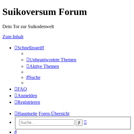
Suikoversum Forum
Dein Tor zur Suikodenwelt
Zum Inhalt
Schnellzugriff
Unbeantwortete Themen
Aktive Themen
Suche
FAQ
Anmelden
Registrieren
Hauptseite
Foren-Übersicht
Erweiterte
Suche
Suche
Suche