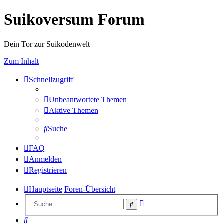
Suikoversum Forum
Dein Tor zur Suikodenwelt
Zum Inhalt
Schnellzugriff
Unbeantwortete Themen
Aktive Themen
Suche
FAQ
Anmelden
Registrieren
Hauptseite
Foren-Übersicht
Erweiterte
Suche
Suche
Suche