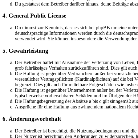
Du gestattest dem Betreiber darüber hinaus, deine Beiträge abz
4. General Public License
Du nimmst zur Kenntnis, dass es sich bei phpBB um eine unter
deutschsprachige Informationen werden durch die deutschspr
verwendet wird. Sie können insbesondere die Verwendung der S
5. Gewährleistung
Der Betreiber haftet mit Ausnahme der Verletzung von Leben, Kö
grob fahrlässiges Verhalten zurückzuführen sind. Dies gilt au
Die Haftung ist gegenüber Verbrauchern außer bei vorsätzlich
wesentlicher Vertragspflichten (Kardinalpflichten) auf die be
begrenzt. Dies gilt auch für mittelbare Folgeschäden wie ins
Die Haftung ist gegenüber Unternehmern außer bei der Verletzu
typischerweise vorhersehbaren Schäden und im Übrigen der Höh
Die Haftungsbegrenzung der Absätze a bis c gilt sinngemäß auc
Ansprüche für eine Haftung aus zwingendem nationalem Recht 
6. Änderungsvorbehalt
Der Betreiber ist berechtigt, die Nutzungsbedingungen und di
Der Nutzer ist berechtigt, den Änderungen zu widersprechen. I