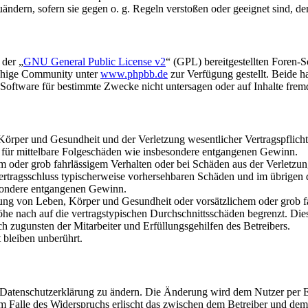
uändern, sofern sie gegen o. g. Regeln verstoßen oder geeignet sind, 
 der „
GNU General Public License v2
“ (GPL) bereitgestellten Foren-
achige Community unter
www.phpbb.de
zur Verfügung gestellt. Beide h
oftware für bestimmte Zwecke nicht untersagen oder auf Inhalte frem
rper und Gesundheit und der Verletzung wesentlicher Vertragspflichten
ch für mittelbare Folgeschäden wie insbesondere entgangenen Gewinn.
em oder grob fahrlässigem Verhalten oder bei Schäden aus der Verletz
i Vertragsschluss typischerweise vorhersehbaren Schäden und im übrigen
besondere entgangenen Gewinn.
ng von Leben, Körper und Gesundheit oder vorsätzlichem oder grob fah
e nach auf die vertragstypischen Durchschnittsschäden begrenzt. Dies
h zugunsten der Mitarbeiter und Erfüllungsgehilfen des Betreibers.
bleiben unberührt.
e Datenschutzerklärung zu ändern. Die Änderung wird dem Nutzer per E-
m Falle des Widerspruchs erlischt das zwischen dem Betreiber und dem 