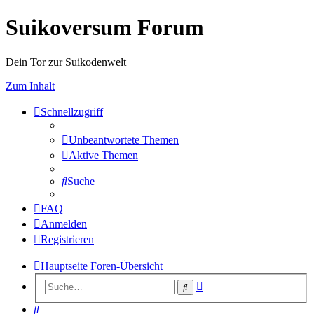
Suikoversum Forum
Dein Tor zur Suikodenwelt
Zum Inhalt
Schnellzugriff
Unbeantwortete Themen
Aktive Themen
Suche
FAQ
Anmelden
Registrieren
Hauptseite
Foren-Übersicht
Erweiterte
Suche
Suche
Suche