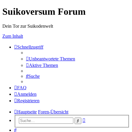
Suikoversum Forum
Dein Tor zur Suikodenwelt
Zum Inhalt
Schnellzugriff
Unbeantwortete Themen
Aktive Themen
Suche
FAQ
Anmelden
Registrieren
Hauptseite
Foren-Übersicht
Erweiterte
Suche
Suche
Suche