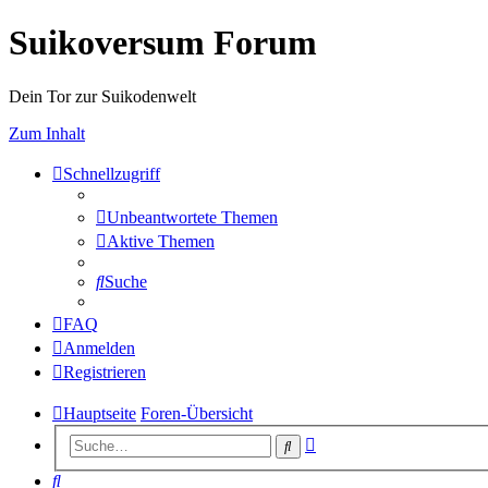
Suikoversum Forum
Dein Tor zur Suikodenwelt
Zum Inhalt
Schnellzugriff
Unbeantwortete Themen
Aktive Themen
Suche
FAQ
Anmelden
Registrieren
Hauptseite
Foren-Übersicht
Erweiterte
Suche
Suche
Suche