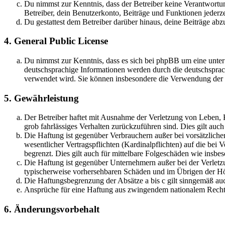
Du nimmst zur Kenntnis, dass der Betreiber keine Verantwortung 
Betreiber, dein Benutzerkonto, Beiträge und Funktionen jederze
Du gestattest dem Betreiber darüber hinaus, deine Beiträge abz
4. General Public License
Du nimmst zur Kenntnis, dass es sich bei phpBB um eine unter
deutschsprachige Informationen werden durch die deutschspr
verwendet wird. Sie können insbesondere die Verwendung der S
5. Gewährleistung
Der Betreiber haftet mit Ausnahme der Verletzung von Leben, Kö
grob fahrlässiges Verhalten zurückzuführen sind. Dies gilt au
Die Haftung ist gegenüber Verbrauchern außer bei vorsätzlich
wesentlicher Vertragspflichten (Kardinalpflichten) auf die be
begrenzt. Dies gilt auch für mittelbare Folgeschäden wie ins
Die Haftung ist gegenüber Unternehmern außer bei der Verletzu
typischerweise vorhersehbaren Schäden und im Übrigen der Höh
Die Haftungsbegrenzung der Absätze a bis c gilt sinngemäß auc
Ansprüche für eine Haftung aus zwingendem nationalem Recht 
6. Änderungsvorbehalt