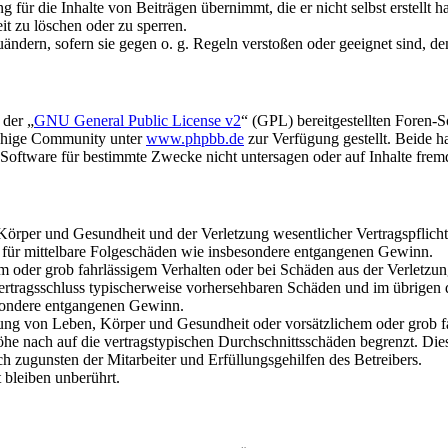
für die Inhalte von Beiträgen übernimmt, die er nicht selbst erstellt 
it zu löschen oder zu sperren.
uändern, sofern sie gegen o. g. Regeln verstoßen oder geeignet sind, 
 der „
GNU General Public License v2
“ (GPL) bereitgestellten Foren-
achige Community unter
www.phpbb.de
zur Verfügung gestellt. Beide h
oftware für bestimmte Zwecke nicht untersagen oder auf Inhalte frem
rper und Gesundheit und der Verletzung wesentlicher Vertragspflichten
ch für mittelbare Folgeschäden wie insbesondere entgangenen Gewinn.
em oder grob fahrlässigem Verhalten oder bei Schäden aus der Verletz
i Vertragsschluss typischerweise vorhersehbaren Schäden und im übrigen
besondere entgangenen Gewinn.
ng von Leben, Körper und Gesundheit oder vorsätzlichem oder grob fah
e nach auf die vertragstypischen Durchschnittsschäden begrenzt. Dies
h zugunsten der Mitarbeiter und Erfüllungsgehilfen des Betreibers.
bleiben unberührt.